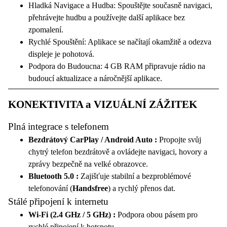
Hladká Navigace a Hudba: Spouštějte současně navigaci,
Automatické spínání couvací kamery
přehrávejte hudbu a používejte další aplikace bez
Zobrazení originálních parkovacích senzorů
zpomalení.
Zobrazení hudby na maxidotu
Rychlé Spouštění: Aplikace se načítají okamžitě a odezva
Podpora ovládání na volantu
displeje je pohotová.
Zobrazení climatronicu (u novějších vozů 2008+)
Podpora do Budoucna: 4 GB RAM připravuje rádio na
budoucí aktualizace a náročnější aplikace.
KONEKTIVITA a VIZUÁLNÍ ZÁŽITEK
Plná integrace s telefonem
Bezdrátový CarPlay / Android Auto :
Propojte svůj
chytrý telefon bezdrátově a ovládejte navigaci, hovory a
zprávy bezpečně na velké obrazovce.
Bluetooth 5.0 :
Zajišťuje stabilní a bezproblémové
telefonování (
Handsfree
) a rychlý přenos dat.
Stálé připojení k internetu
Wi-Fi (2.4 GHz / 5 GHz) :
Podpora obou pásem pro
rychlé připojení k hotspotu.