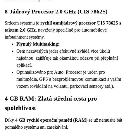
CanBus s podporou ovládání na volantu
8-Jádrový Procesor 2.0 GHz (UIS 7862S)
Nový 10.1 palcový kapacitní displej pro snadné ovládání
Max. výkon 4x48 W
Srdcem systému je
rychlí
osmijádrový procesor UIS 7862S s
K rádiu lze připojit couvací kameru, DVR kameru, DVB-T
taktem 2.0 GHz
, navržený speciálně pro automobilové
tuner, DAB, OBD, TPMS
infotainment systémy.
Rádio přehrává hudbu, videa. Videa lze sledovat i za jízdy
Plynulý Multitasking:
Mirrorlink
Osm nezávislých jader efektivně zvládá více úkolů
TUNER FM
najednou, zajišťuje tak okamžitou odezvu při přepínání
DUALZONE , umožňuje současně sledovat navigaci a
aplikací.
poslouchat hudbu.
Optimalizováno pro Auto: Procesor je určen pro
Zobrazuje informace o vozu (stav paliva, dveře, rychlost,
multimédia, GPS a bezproblémovou komunikaci s vaším
otáčky....)
vozem (ovládání na volantu, parkovací senzory atd.).
Možnost vložení Sim karty pro používání 4G LTE sítě.
PODPORA DATOVÝCH FUNKCÍ IHNED PO
4 GB RAM: Zlatá střední cesta pro
ZAPOJENÍ
spolehlivost
Zobrazení otevřených dveří
Díky
4 GB rychlé operační paměti (RAM)
se už nemusíte bát
Zobrazení informací z řídící jednotky - stav nádrže, stav
pomalého systému ani zasekávání.
baterie ap.