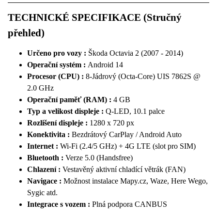
TECHNICKÉ SPECIFIKACE (Stručný
přehled)
Určeno pro vozy :
Škoda Octavia 2 (2007 - 2014)
Operační systém :
Android 14
Procesor (CPU) :
8-Jádrový (Octa-Core) UIS 7862S @
2.0 GHz
Operační paměť (RAM) :
4 GB
Typ a velikost displeje :
Q-LED, 10.1 palce
Rozlišení displeje :
1280 x 720 px
Konektivita :
Bezdrátový CarPlay / Android Auto
Internet :
Wi-Fi (2.4/5 GHz) + 4G LTE (slot pro SIM)
Bluetooth :
Verze 5.0 (Handsfree)
Chlazení :
Vestavěný aktivní chladící větrák (FAN)
Navigace :
M
ožnost instalace Mapy.cz, Waze,
Here Wego,
Sygic
atd.
Integrace s vozem :
Plná podpora CANBUS