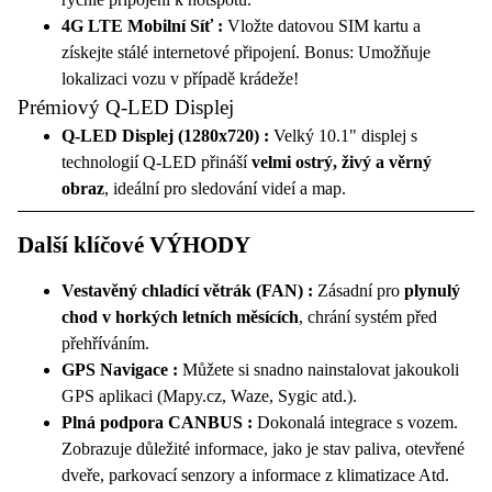
4G LTE Mobilní Síť :
Vložte datovou SIM kartu a
získejte stálé internetové připojení. Bonus: Umožňuje
lokalizaci vozu v případě krádeže!
Prémiový Q-LED Displej
Q-LED Displej (1280x720) :
Velký 10.1" displej s
technologií Q-LED přináší
velmi ostrý, živý a věrný
obraz
, ideální pro sledování videí a map.
Další klíčové VÝHODY
Vestavěný chladící větrák (FAN) :
Zásadní pro
plynulý
chod v horkých letních měsících
, chrání systém před
přehříváním.
GPS Navigace :
Můžete si snadno nainstalovat jakoukoli
GPS aplikaci (Mapy.cz, Waze, Sygic atd.).
Plná podpora CANBUS :
Dokonalá integrace s vozem.
Zobrazuje důležité informace, jako je stav paliva, otevřené
dveře, parkovací senzory a informace z klimatizace Atd.