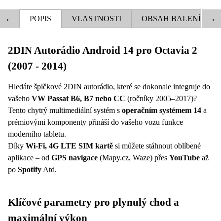
POPIS
VLASTNOSTI
OBSAH BALENÍ
VYBERTE ČÍSLO KLIMATIZACE
2DIN Autorádio Android 14 pro Octavia 2
ZÁKLADNÍ VLASTNOSTI 2DIN RÁDIA
OBSAH BALENÍ 2 DIN RÁDIA ŠKODA
JAK NASTAVIT CANBUS PRO 2 DIN
ODPOVÍDAJÍCÍ VAŠEMU VOZU :
(2007 - 2014)
ANDROID OCTAVIA 2 2007 - 2013
FABIA 2
RÁDIO OCTAVIA 2
Hledáte špičkové 2DIN autorádio, které se dokonale integruje do
ZÁKLADNÍ VLASTNOSTI :
vašeho
VW Passat B6, B7 nebo CC
(ročníky 2005–2017)?
Měnitelné úvodní LOGO
Tento chytrý multimediální systém s
operačním systémem 14
a
Android 14
prémiovými komponenty přináší do vašeho vozu funkce
Osmi jádrový procesor - 2.0 GHz
moderního tabletu.
RAM 4G
Díky
Wi-Fi, 4G LTE SIM kartě
si můžete stáhnout oblíbené
Bluetooth - 5.0
aplikace – od
GPS navigace
(Mapy.cz, Waze) přes
YouTube
až
CarPlay
po
Spotify
Atd.
Android Auto
Možnost instalace vlastních aplikací z GooglePlay
Možnost online/ofline navigace (Google mapy, Waze,
Klíčové parametry pro plynulý chod a
Sygic, Here atd..)
maximální výkon
WIFI + 4G LTE pro použití SIM karty