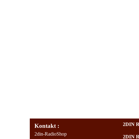
2DIN 
Kontakt :
2din-RadioShop
2DIN 