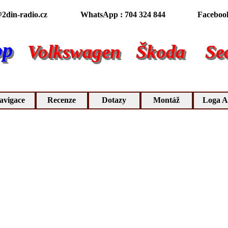
2din-radio.cz
WhatsApp : 704 324 844
Faceboo
op
Volkswagen
Škoda
Se
avigace
Recenze
Dotazy
Montáž
Loga A