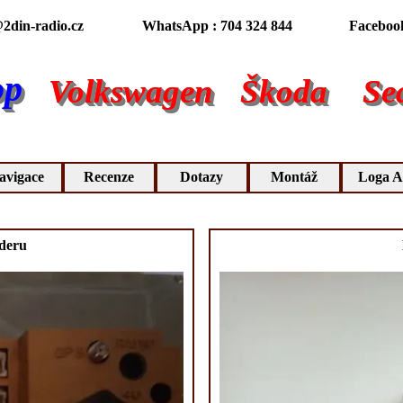
2din-radio.cz
WhatsApp : 704 324 844
Faceboo
op
Volkswagen
Škoda
Se
avigace
Recenze
Dotazy
Montáž
Loga A
deru