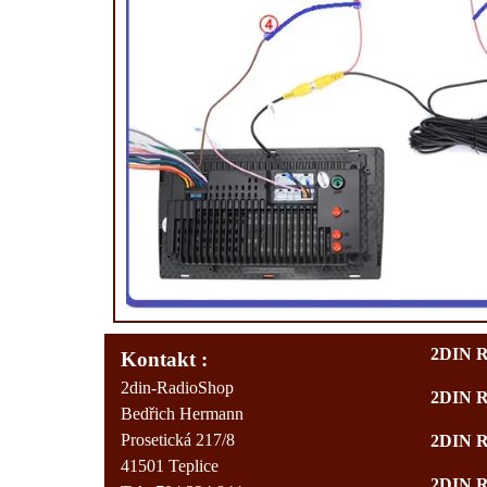
2DIN 
Kontakt :
2din-RadioShop
2DIN 
Bedřich Hermann
Prosetická 217/8
2DIN 
41501 Teplice
2DIN 