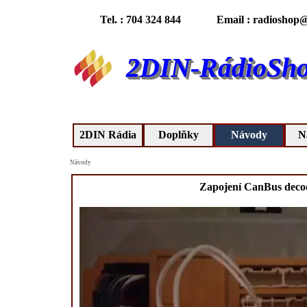
Tel. : 704 324 844
Email : radioshop@
2DIN-RádioSh
2DIN Rádia
Doplňky
Návody
N
Návody
Zapojení CanBus deco